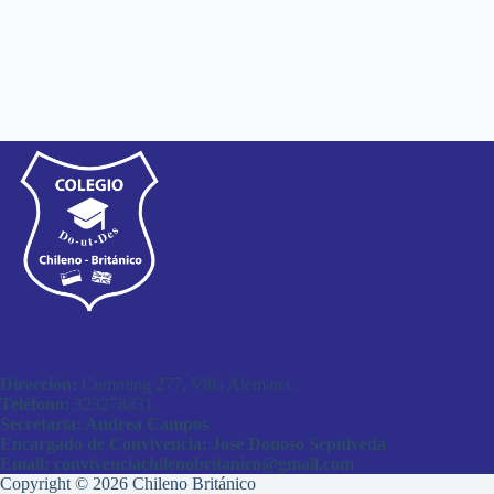
Dirección:
Cumming 277, Villa Alemana .
Teléfono:
323278831.
Secretaría: Andrea Campos
Encargado de Convivencia: José Donoso Sepúlveda
Email: convivenciachilenobritanico@gmail.com
Copyright © 2026 Chileno Británico