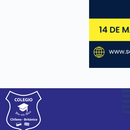
Dire
Telé
Sec
Enc
Ema