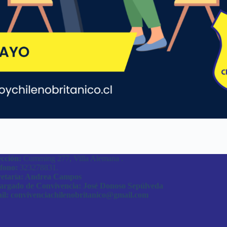
cción:
Cumming 277, Villa Alemana .
fono:
323278831.
retaría: Andrea Campos
argado de Convivencia: José Donoso Sepúlveda
il: convivenciachilenobritanico@gmail.com