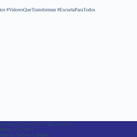
os #ValoresQueTransforman #EscuelaParaTodos
cción:
Cumming 277, Villa Alemana .
fono:
323278831.
retaría: Andrea Campos