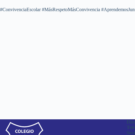
#ConvivenciaEscolar #MásRespetoMásConvivencia #AprendemosJunt
Dire
Telé
Sec